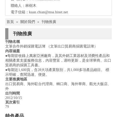
聯絡人：林樹木
電子信箱：
kuan.chian@msa.hinet.net
首頁
»
關於我們
»
刊物推廣
刊物推廣
刊物名稱
文筆合作外銷採購電話簿 （文筆出口貿易商採購電話簿）
內容涵蓋
●每期皆收錄上萬家亞洲廠商，及其外銷工業器材及消費性產品和
相關產業支援服務信息，內容豐富，適時更新，是全球華商、出口
貿易商的採購工具書。
●每期近1,600頁，含28大項產業類別，共1,000多項產品細目。 標
示明確，查閱迅速、便捷。
主要推廣地區
出口貿易商、海外駐台代理商、轉口商、海外華商、觀光大飯店、
外
出刊時間
2012/10/15
頁次索引
79
特色產品