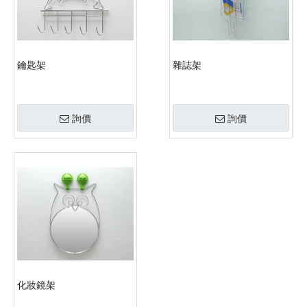
鑰匙架
雜誌架
詢價
詢價
化妝鏡架